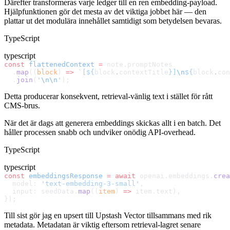
Därefter transformeras varje ledger till en ren embedding-payload.
Hjälpfunktionen gör det mesta av det viktiga jobbet här — den
plattar ut det modulära innehållet samtidigt som betydelsen bevaras.
TypeScript
typescript
const
 flattenedContext
 =
 note.promptNotes
  .
map
((
block
) 
=>
 `[${
block
.
contextTitle
}]
\n
${
block
.
con
  .
join
(
'
\n\n
'
);
Detta producerar konsekvent, retrieval-vänlig text i stället för rått
CMS-brus.
När det är dags att generera embeddings skickas allt i en batch. Det
håller processen snabb och undviker onödig API-overhead.
TypeScript
typescript
const
 embeddingsResponse
 =
 await
 openai.embeddings.
crea
  model: 
'text-embedding-3-small'
,
  input: seedData.
map
((
item
) 
=>
 item.text),
});
Till sist gör jag en upsert till Upstash Vector tillsammans med rik
metadata. Metadatan är viktig eftersom retrieval-lagret senare