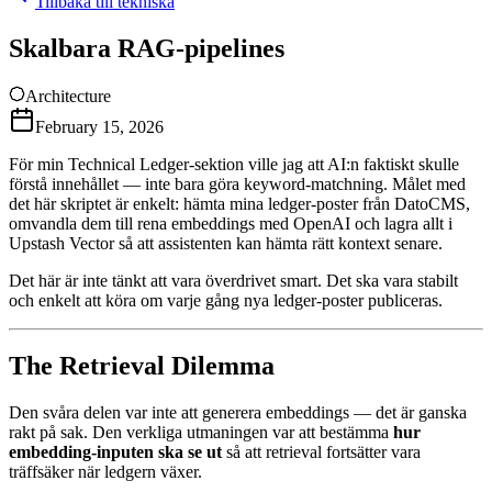
Tillbaka till tekniska
Skalbara RAG-pipelines
Architecture
February 15, 2026
För min Technical Ledger-sektion ville jag att AI:n faktiskt skulle
förstå innehållet — inte bara göra keyword-matchning. Målet med
det här skriptet är enkelt: hämta mina ledger-poster från DatoCMS,
omvandla dem till rena embeddings med OpenAI och lagra allt i
Upstash Vector så att assistenten kan hämta rätt kontext senare.
Det här är inte tänkt att vara överdrivet smart. Det ska vara stabilt
och enkelt att köra om varje gång nya ledger-poster publiceras.
The Retrieval Dilemma
Den svåra delen var inte att generera embeddings — det är ganska
rakt på sak. Den verkliga utmaningen var att bestämma
hur
embedding-inputen ska se ut
så att retrieval fortsätter vara
träffsäker när ledgern växer.