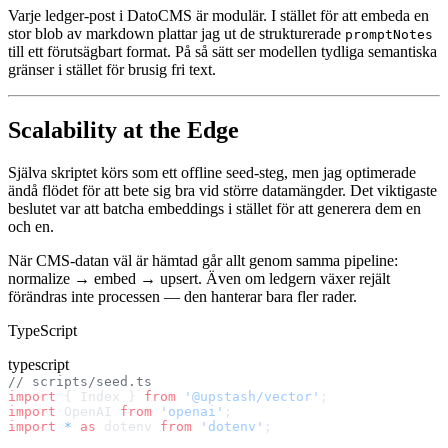
Varje ledger-post i DatoCMS är modulär. I stället för att embeda en
stor blob av markdown plattar jag ut de strukturerade
promptNotes
till ett förutsägbart format. På så sätt ser modellen tydliga semantiska
gränser i stället för brusig fri text.
Scalability at the Edge
Själva skriptet körs som ett offline seed-steg, men jag optimerade
ändå flödet för att bete sig bra vid större datamängder. Det viktigaste
beslutet var att batcha embeddings i stället för att generera dem en
och en.
När CMS-datan väl är hämtad går allt genom samma pipeline:
normalize → embed → upsert. Även om ledgern växer rejält
förändras inte processen — den hanterar bara fler rader.
TypeScript
typescript
// scripts/seed.ts
import
 { Index } 
from
 '@upstash/vector'
;
import
 OpenAI 
from
 'openai'
;
import
 *
 as
 dotenv 
from
 'dotenv'
;