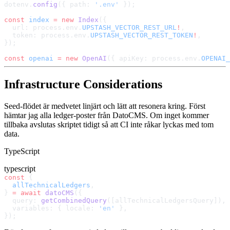
dotenv.
config
({ path: 
'.env'
 });
const
 index
 =
 new
 Index
({
  url: process.env.
UPSTASH_VECTOR_REST_URL
!
,
  token: process.env.
UPSTASH_VECTOR_REST_TOKEN
!
,
});
const
 openai
 =
 new
 OpenAI
({ apiKey: process.env.
OPENAI_
Infrastructure Considerations
Seed-flödet är medvetet linjärt och lätt att resonera kring. Först
hämtar jag alla ledger-poster från DatoCMS. Om inget kommer
tillbaka avslutas skriptet tidigt så att CI inte råkar lyckas med tom
data.
TypeScript
typescript
const
 {
  allTechnicalLedgers
,
} 
=
 await
 datoCMS
({
  query: 
getCombinedQuery
([allTechnicalLedgersQuery]),
  variables: { locale: 
'en'
 },
});