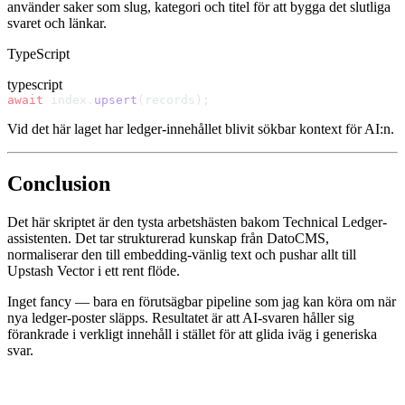
använder saker som slug, kategori och titel för att bygga det slutliga
svaret och länkar.
TypeScript
typescript
await
 index.
upsert
(records);
Vid det här laget har ledger-innehållet blivit sökbar kontext för AI:n.
Conclusion
Det här skriptet är den tysta arbetshästen bakom Technical Ledger-
assistenten. Det tar strukturerad kunskap från DatoCMS,
normaliserar den till embedding-vänlig text och pushar allt till
Upstash Vector i ett rent flöde.
Inget fancy — bara en förutsägbar pipeline som jag kan köra om när
nya ledger-poster släpps. Resultatet är att AI-svaren håller sig
förankrade i verkligt innehåll i stället för att glida iväg i generiska
svar.