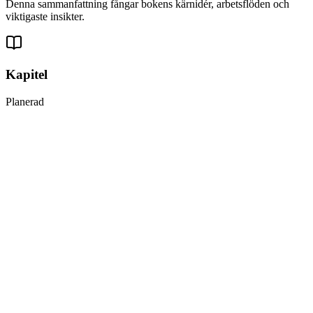
Denna sammanfattning fångar bokens kärnidér, arbetsflöden och
viktigaste insikter.
Kapitel
Planerad
1
Maskininlärningslandskapet
2
End-to-end maskininlärningsprojekt
3
Klassificering
4
Träna modeller
5
Supportvektormaskiner
6
Beslutsträd
7
Ensembleinlärning och Random Forests