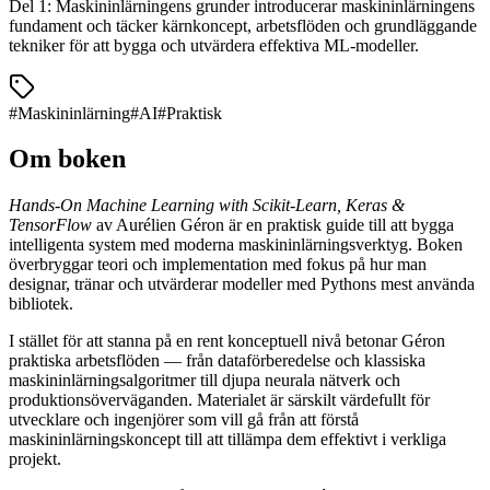
Del 1: Maskininlärningens grunder introducerar maskininlärningens
fundament och täcker kärnkoncept, arbetsflöden och grundläggande
tekniker för att bygga och utvärdera effektiva ML-modeller.
#
Maskininlärning
#
AI
#
Praktisk
Om boken
Hands-On Machine Learning with Scikit-Learn, Keras &
TensorFlow
av Aurélien Géron är en praktisk guide till att bygga
intelligenta system med moderna maskininlärningsverktyg. Boken
överbryggar teori och implementation med fokus på hur man
designar, tränar och utvärderar modeller med Pythons mest använda
bibliotek.
I stället för att stanna på en rent konceptuell nivå betonar Géron
praktiska arbetsflöden — från dataförberedelse och klassiska
maskininlärningsalgoritmer till djupa neurala nätverk och
produktionsöverväganden. Materialet är särskilt värdefullt för
utvecklare och ingenjörer som vill gå från att förstå
maskininlärningskoncept till att tillämpa dem effektivt i verkliga
projekt.