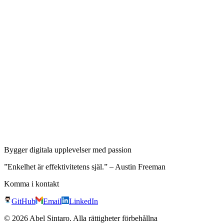
8
Dimensionsreduktion
9
Oövervakade inlärningstekniker
Bygger digitala upplevelser med passion
”Enkelhet är effektivitetens själ.” – Austin Freeman
Komma i kontakt
GitHub
Email
LinkedIn
©
2026
Abel Sintaro
.
Alla rättigheter förbehållna