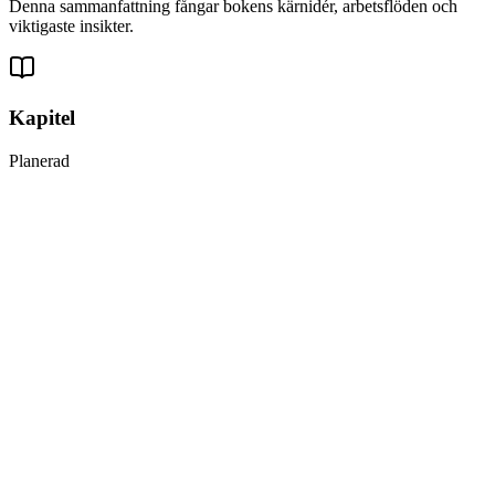
Denna sammanfattning fångar bokens kärnidér, arbetsflöden och
viktigaste insikter.
Kapitel
Planerad
1
Maskininlärningslandskapet
2
End-to-end maskininlärningsprojekt
3
Klassificering
4
Träna modeller
5
Supportvektormaskiner
6
Beslutsträd
7
Ensembleinlärning och Random Forests