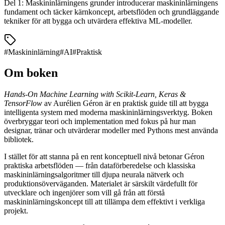
Del 1: Maskininlärningens grunder introducerar maskininlärningens
fundament och täcker kärnkoncept, arbetsflöden och grundläggande
tekniker för att bygga och utvärdera effektiva ML-modeller.
#
Maskininlärning
#
AI
#
Praktisk
Om boken
Hands-On Machine Learning with Scikit-Learn, Keras &
TensorFlow
av Aurélien Géron är en praktisk guide till att bygga
intelligenta system med moderna maskininlärningsverktyg. Boken
överbryggar teori och implementation med fokus på hur man
designar, tränar och utvärderar modeller med Pythons mest använda
bibliotek.
I stället för att stanna på en rent konceptuell nivå betonar Géron
praktiska arbetsflöden — från dataförberedelse och klassiska
maskininlärningsalgoritmer till djupa neurala nätverk och
produktionsöverväganden. Materialet är särskilt värdefullt för
utvecklare och ingenjörer som vill gå från att förstå
maskininlärningskoncept till att tillämpa dem effektivt i verkliga
projekt.