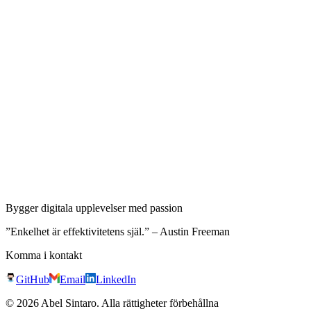
8
Dimensionsreduktion
9
Oövervakade inlärningstekniker
Bygger digitala upplevelser med passion
”Enkelhet är effektivitetens själ.” – Austin Freeman
Komma i kontakt
GitHub
Email
LinkedIn
©
2026
Abel Sintaro
.
Alla rättigheter förbehållna